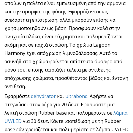
οποίων η παλέτα είναι εμπνευσμένη από την αρμονία
και την ομορφία της φύσης. Εφαρμόζονται ως
ανεξάρτητη επίστρωση, αλλά μπορούν επίσης να
χρησιμοποιηθούν ως βάση. Προσφύουν καλά στην
ονυχιαία πλάκα, είναι εύχρηστα και πολυμερίζονται
ακόμη και σε παχιά στρώση. Το χρώμα Lagoon
Harmony έχει απόχρωση λιμνοθάλασσας. Αυτό το
ασυνήθιστο χρώμα φαίνεται απίστευτα όμορφο από
μόνο του, επίσης ταιριάζει τέλεια με αντίθετης
απόχρωσης χρώματα, προσθέτοντας βάθος και έντονη
αντίθεση.
Εφαρμόστε
dehydrator
και
ultrabond
. Αφήστε να
στεγνώσει στον αέρα για 20 δευτ. Εφαρμόστε μια
λεπτή στρώση Rubber base και πολυμερίστε σε
λάμπα
UV/LED
για 30 δευτ. Κάντε ισοπέδωση με τη Rubber
base εάν χρειάζεται και πολυμερίστε σε λάμπα UV/LED