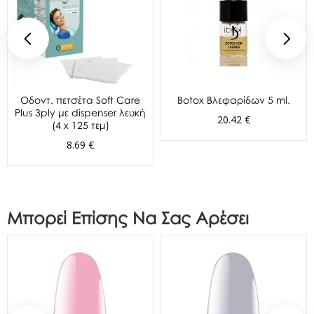
Oδοντ. πετσέτα Soft Care
Botox Βλεφαρίδων 5 ml.
Plus 3ply με dispenser λευκή
20.42 €
(4 x 125 τεμ)
8.69 €
Μπορεί Επίσης Να Σας Αρέσει