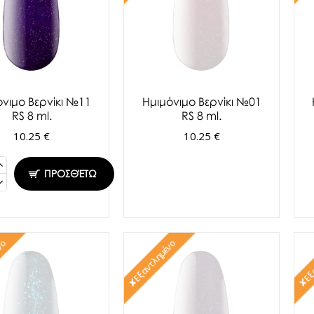
όνιμο Βερνίκι №11
Ημιμόνιμο Βερνίκι №01
RS 8 ml.
RS 8 ml.
10.25 €
10.25 €
ΠΡΟΣΘΈΤΩ
νο
✘Εξαντλημένο
✘Εξα