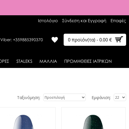
Ιστολόγιο
Σύνδεση και Εγγραφή
Επαφές
0 προϊόν(τα) - 0.00 €
 Viber: +359885390370
ΟΡΕΣ
STALEKS
ΜΑΛΛΙΑ
ΠΡΟΜΗΘΕΙΕΣ ΙΑΤΡΙΚΩΝ
Ταξινόμηση:
Εμφάνιση: