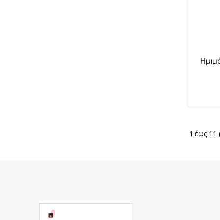
Ημιμ
1 έως 11 
Acrylic Gel Express