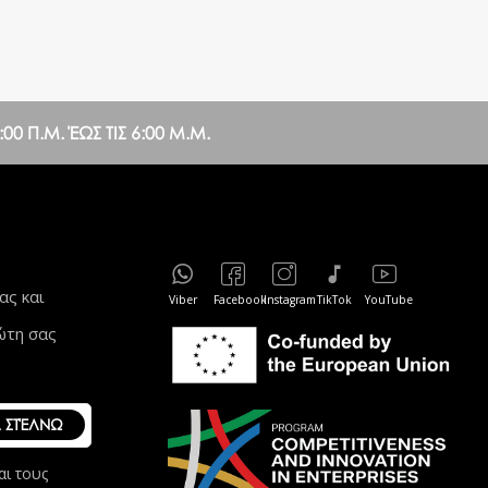
0 Π.Μ. ΈΩΣ ΤΙΣ 6:00 Μ.Μ.
ας και
Viber
Facebook
Instagram
TikTok
YouTube
ώτη σας
ΣΤΈΛΝΩ
αι τους