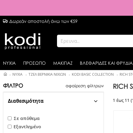
Δωρεάν αποστολή άνω των €59
ΝΥΧΙΑ
ΠΡΟΣΩΠΟ
ΜΑΚΙΓΙΑΖ
ΒΛΕΦΑΡΙΔΕΣ ΚΑΙ ΦΡΥΔΙΑ
ΝΥΧΙΑ
ΤΖΕΛ ΒΕΡΝΙΚΙΑ ΝΙΧΙΩΝ
KODI BASIC COLLECTION
RICH ST
ΦΊΛΤΡΟ
RICH S
αφαίρεση φίλτρων
1 έως 11 (
Διαθεσιμότητα
Σε απόθεμα
Εξαντλημένο