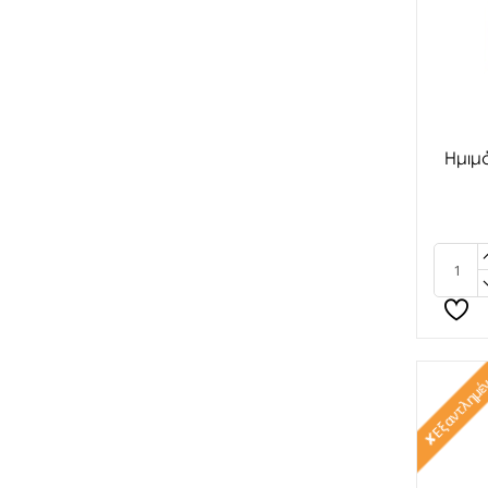
Ημιμ
✘Εξαντλημέ