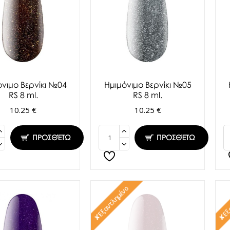
όνιμο Βερνίκι №04
Ημιμόνιμο Βερνίκι №05
RS 8 ml.
RS 8 ml.
10.25 €
10.25 €
ΠΡΟΣΘΈΤΩ
ΠΡΟΣΘΈΤΩ
✘Εξαντλημένο
✘Εξα