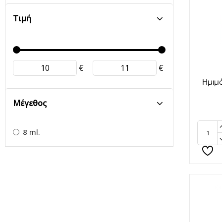
Τιμή
€
€
Ημιμ
Μέγεθος
8 ml.