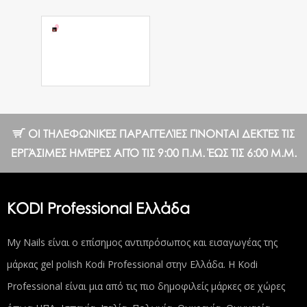
Acrylic Gel
Express Pink,
13 g
7.20 €
10.28 €
ΟΙ ΤΗΛΕΦΩΝΙΚΈΣ ΠΑΡΑΓΓΕΛΊΕΣ ΓΊΝΟΝΤΑΙ ΔΕΚΤΈΣ ΤΙΣ
ΕΡΓΆΣΙΜΕΣ ΗΜΈΡΕΣ ΑΠΌ ΤΙΣ 9:00 Π.Μ. ΈΩΣ ΤΙΣ 6:00 Μ.Μ.
KODI Professional Ελλάδα
My Nails είναι ο επίσημος αντιπρόσωπος και εισαγωγέας της
μάρκας gel polish Kodi Professional στην Ελλάδα. Η Kodi
Professional είναι μια από τις πιο δημοφιλείς μάρκες σε χώρες