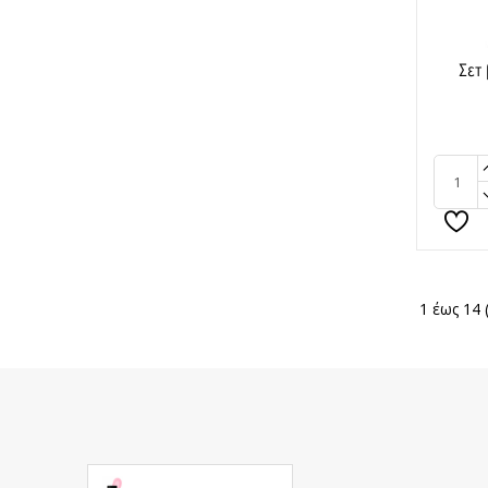
Σετ
1 έως 14 
Acrylic Gel Express