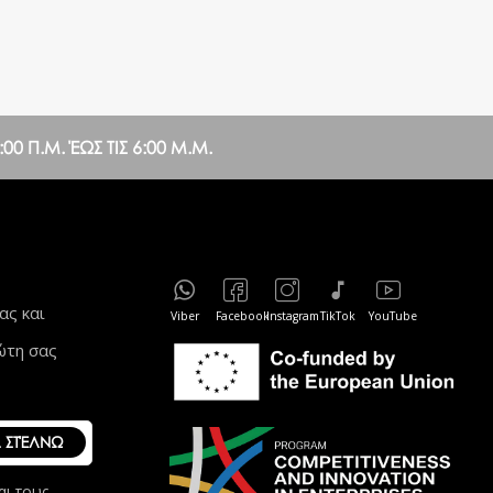
0 Π.Μ. ΈΩΣ ΤΙΣ 6:00 Μ.Μ.
ας και
Viber
Facebook
Instagram
TikTok
YouTube
ώτη σας
ΣΤΈΛΝΩ
αι τους