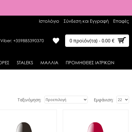
Ιστολόγιο
Σύνδεση και Εγγραφή
Επαφές
0 προϊόν(τα) - 0.00 €
 Viber: +359885390370
ΟΡΕΣ
STALEKS
ΜΑΛΛΙΑ
ΠΡΟΜΗΘΕΙΕΣ ΙΑΤΡΙΚΩΝ
Ταξινόμηση:
Εμφάνιση: