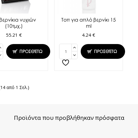
 βερνίκια νυχιών
Τοπ για απλό βερνίκι 15
(10τμχ.)
ml
55.21 €
4.24 €
ΠΡΟΣΘΈΤΩ
ΠΡΟΣΘΈΤΩ
(14 από 1 Σελ.)
Προϊόντα που προβλήθηκαν πρόσφατα