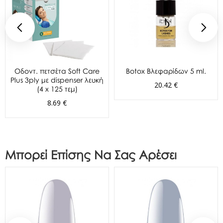
Oδοντ. πετσέτα Soft Care
Botox Βλεφαρίδων 5 ml.
Plus 3ply με dispenser λευκή
20.42 €
(4 x 125 τεμ)
8.69 €
Μπορεί Επίσης Να Σας Αρέσει