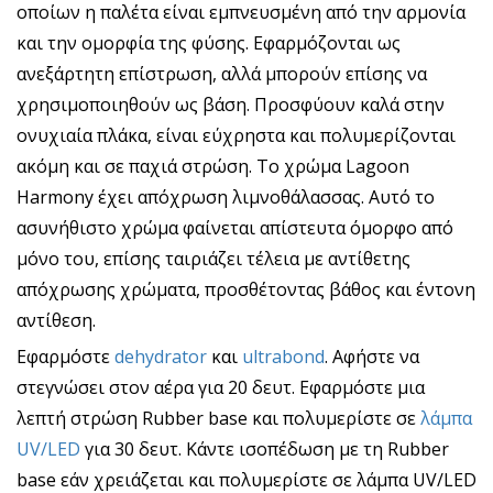
οποίων η παλέτα είναι εμπνευσμένη από την αρμονία
και την ομορφία της φύσης. Εφαρμόζονται ως
ανεξάρτητη επίστρωση, αλλά μπορούν επίσης να
χρησιμοποιηθούν ως βάση. Προσφύουν καλά στην
ονυχιαία πλάκα, είναι εύχρηστα και πολυμερίζονται
ακόμη και σε παχιά στρώση. Το χρώμα Lagoon
Harmony έχει απόχρωση λιμνοθάλασσας. Αυτό το
ασυνήθιστο χρώμα φαίνεται απίστευτα όμορφο από
μόνο του, επίσης ταιριάζει τέλεια με αντίθετης
απόχρωσης χρώματα, προσθέτοντας βάθος και έντονη
αντίθεση.
Εφαρμόστε
dehydrator
και
ultrabond
. Αφήστε να
στεγνώσει στον αέρα για 20 δευτ. Εφαρμόστε μια
λεπτή στρώση Rubber base και πολυμερίστε σε
λάμπα
UV/LED
για 30 δευτ. Κάντε ισοπέδωση με τη Rubber
base εάν χρειάζεται και πολυμερίστε σε λάμπα UV/LED