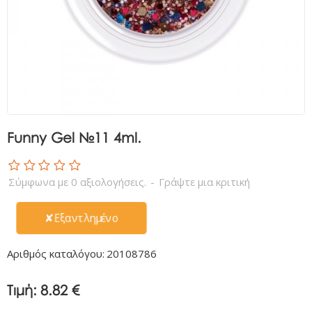
Funny Gel №11 4ml.
Σύμφωνα με 0 αξιολογήσεις.
-
Γράψτε μια κριτική
✘Εξαντλημένο
Αριθμός καταλόγου:
20108786
Τιμή:
8.82 €