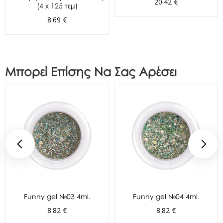
20.42 €
(4 x 125 τεμ)
8.69 €
Μπορεί Επίσης Να Σας Αρέσει
Funny gel №03 4ml.
Funny gel №04 4ml.
8.82 €
8.82 €