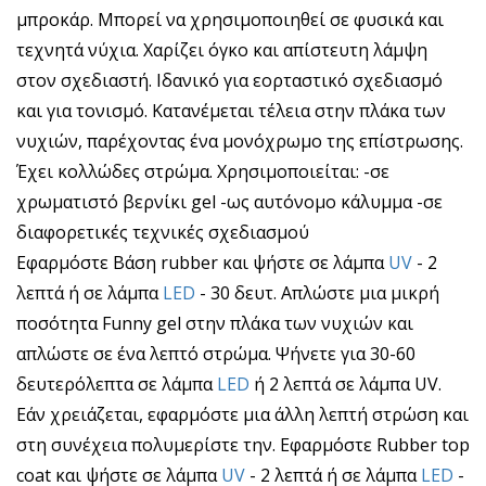
μπροκάρ. Μπορεί να χρησιμοποιηθεί σε φυσικά και
τεχνητά νύχια. Χαρίζει όγκο και απίστευτη λάμψη
στον σχεδιαστή. Ιδανικό για εορταστικό σχεδιασμό
και για τονισμό. Κατανέμεται τέλεια στην πλάκα των
νυχιών, παρέχοντας ένα μονόχρωμο της επίστρωσης.
Έχει κολλώδες στρώμα. Χρησιμοποιείται: -σε
χρωματιστό βερνίκι gel -ως αυτόνομο κάλυμμα -σε
διαφορετικές τεχνικές σχεδιασμού
Εφαρμόστε Βάση rubber και ψήστε σε λάμπα
UV
- 2
λεπτά ή σε λάμπα
LED
- 30 δευτ. Απλώστε μια μικρή
ποσότητα Funny gel στην πλάκα των νυχιών και
απλώστε σε ένα λεπτό στρώμα. Ψήνετε για 30-60
δευτερόλεπτα σε λάμπα
LED
ή 2 λεπτά σε λάμπα UV.
Εάν χρειάζεται, εφαρμόστε μια άλλη λεπτή στρώση και
στη συνέχεια πολυμερίστε την. Εφαρμόστε Rubber top
coat και ψήστε σε λάμπα
UV
- 2 λεπτά ή σε λάμπα
LED
-