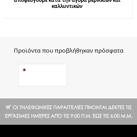
αποφεύγουμε κατά την αγορά βερνικιών και
καλλυντικών
Προϊόντα που προβλήθηκαν πρόσφατα
Funny gel №11
4ml.
8.82 €
ΟΙ ΤΗΛΕΦΩΝΙΚΈΣ ΠΑΡΑΓΓΕΛΊΕΣ ΓΊΝΟΝΤΑΙ ΔΕΚΤΈΣ ΤΙΣ
ΕΡΓΆΣΙΜΕΣ ΗΜΈΡΕΣ ΑΠΌ ΤΙΣ 9:00 Π.Μ. ΈΩΣ ΤΙΣ 6:00 Μ.Μ.