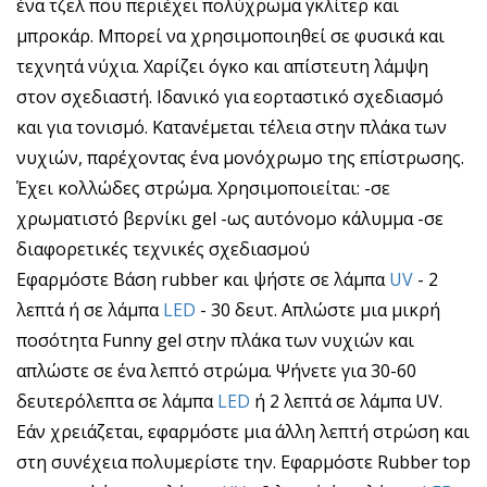
ένα τζελ που περιέχει πολύχρωμα γκλίτερ και
μπροκάρ. Μπορεί να χρησιμοποιηθεί σε φυσικά και
τεχνητά νύχια. Χαρίζει όγκο και απίστευτη λάμψη
στον σχεδιαστή. Ιδανικό για εορταστικό σχεδιασμό
και για τονισμό. Κατανέμεται τέλεια στην πλάκα των
νυχιών, παρέχοντας ένα μονόχρωμο της επίστρωσης.
Έχει κολλώδες στρώμα. Χρησιμοποιείται: -σε
χρωματιστό βερνίκι gel -ως αυτόνομο κάλυμμα -σε
διαφορετικές τεχνικές σχεδιασμού
Εφαρμόστε Βάση rubber και ψήστε σε λάμπα
UV
- 2
λεπτά ή σε λάμπα
LED
- 30 δευτ. Απλώστε μια μικρή
ποσότητα Funny gel στην πλάκα των νυχιών και
απλώστε σε ένα λεπτό στρώμα. Ψήνετε για 30-60
δευτερόλεπτα σε λάμπα
LED
ή 2 λεπτά σε λάμπα UV.
Εάν χρειάζεται, εφαρμόστε μια άλλη λεπτή στρώση και
στη συνέχεια πολυμερίστε την. Εφαρμόστε Rubber top