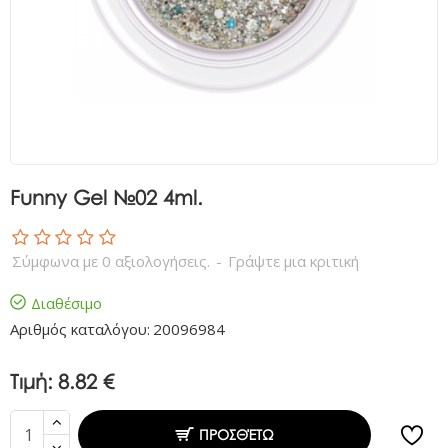
Funny Gel №02 4ml.
Σύμφωνα με 0 αξιολογήσεις.
-
Γράψτε μια κριτική
Διαθέσιμο
Αριθμός καταλόγου:
20096984
Τιμή:
8.82 €
ΠΡΟΣΘΈΤΩ