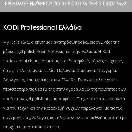
ΕΡΓΆΣΙΜΕΣ ΗΜΈΡΕΣ ΑΠΌ ΤΙΣ 9:00 Π.Μ. ΈΩΣ ΤΙΣ 6:00 Μ.Μ.
KODI Professional Ελλάδα
My Nails είναι ο επίσημος αντιπρόσωπος και εισαγωγέας της
μάρκας gel polish Kodi Professional στην Ελλάδα. Η Kodi
Professional είναι μια από τις πιο δημοφιλείς μάρκες σε χώρες
όπως: ΗΠΑ, Ισπανία, Ιταλία, Πολωνία, Ουκρανία, Ουγγαρία,
Βουλγαρία, και τώρα και στην Ελλάδα. Ενισχύει ολοένα και
περισσότερο τις θέσεις της στην αγορά λόγω της ποιότητας των
προϊόντων gel polish που προσφέρει. Τα gel polish και τα υλικά
για την τέχνη και την κατασκευή νυχιών παράγονται με τις πιο
σύγχρονες τεχνολογίες και πληρούν όλα τα διεθνή πρότυπα με
τα σχετικά πιστοποιητικά ISO.