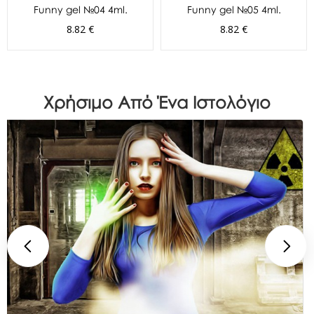
Funny gel №04 4ml.
Funny gel №05 4ml.
8.82 €
8.82 €
Χρήσιμο Από Ένα Ιστολόγιο