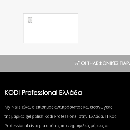
Μεταλλική
πλακέτα Stamping
Plus size 06
8.36 €
ΟΙ ΤΗΛΕΦΩΝΙΚΈΣ ΠΑΡΑΓΓ
KODI Professional Ελλάδα
My Nails είναι ο επίσημος αντιπρόσωπος και εισαγωγέας
της μάρκας gel polish Kodi Professional στην Ελλάδα. Η Kodi
Professional είναι μια από τις πιο δημοφιλείς μάρκες σε