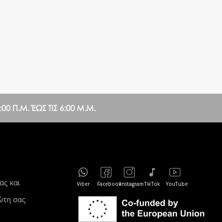
0 Π.Μ. ΈΩΣ ΤΙΣ 6:00 Μ.Μ.
ας και
Viber
Facebook
Instagram
TikTok
YouTube
ώτη σας