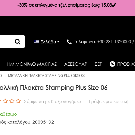
-30%
σε επιλεγμένα τζελ χτισίματος έως 15.08💅
Ελλάδα
Τηλέφωνο: +30 231 1320000 /
ΗΜΙΜΟΝΙΜΟ ΜΑΚΙΓΙΑΖ
ΑΞΕΣΟΥΑΡ
ΣΕΤ
ΠΡΟΣΦ
ES
ΜΕΤΑΛΛΙΚΉ ΠΛΑΚΈΤΑ STAMPING PLUS SIZE 06
αλλική Πλακέτα Stamping Plus Size 06
Σύμφωνα με 0 αξιολογήσεις.
-
Γράψτε μια κριτική
ιαθέσιμο
μός καταλόγου:
20095192