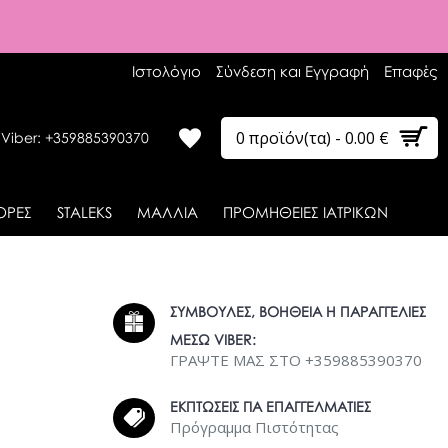
Ιστολόγιο
Σύνδεση και Εγγραφή
Επαφές
0 προϊόν(τα) - 0.00 €
 Viber: +359885390370
ΟΡΕΣ
STALEKS
ΜΑΛΛΙΑ
ΠΡΟΜΗΘΕΙΕΣ ΙΑΤΡΙΚΩΝ
ΣΥΜΒΟΥΛΕΣ, ΒΟΗΘΕΙΑ Η ΠΑΡΑΓΓΕΛΙΕΣ
ΜΕΣΩ VIBER:
ΓΡΑΨΤΕ ΜΑΣ ΣΤΟ +359885390370
ΕΚΠΤΩΣΕΙΣ ΓΙΑ ΕΠΑΓΓΕΛΜΑΤΙΕΣ
Πρόγραμμα Πιστότητας