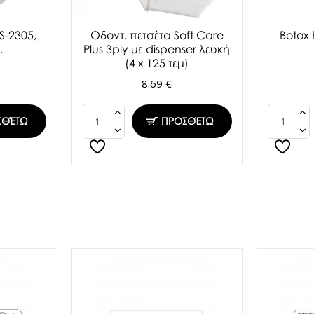
S-2305,
Oδοντ. πετσέτα Soft Care
Botox
.
Plus 3ply με dispenser λευκή
(4 x 125 τεμ)
8.69 €
ΣΘΈΤΩ
ΠΡΟΣΘΈΤΩ