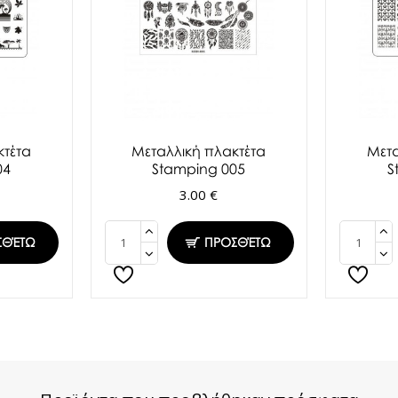
κτέτα
Μεταλλική πλακτέτα
Μετα
04
Stamping 005
S
3.00 €
ΣΘΈΤΩ
ΠΡΟΣΘΈΤΩ