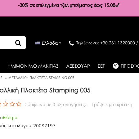
-30%
σε επιλεγμένα τζελ χτισίματος έως 15.08💅
Ελλάδα
Τηλέφωνο: +30 231 1320000 /
ΗΜΙΜΟΝΙΜΟ ΜΑΚΙΓΙΑΖ
ΑΞΕΣΟΥΑΡ
ΣΕΤ
ΠΡΟΣΦ
ES
ΜΕΤΑΛΛΙΚΉ ΠΛΑΚΤΈΤΑ STAMPING 005
αλλική Πλακτέτα Stamping 005
Σύμφωνα με 0 αξιολογήσεις.
-
Γράψτε μια κριτική
ιαθέσιμο
μός καταλόγου:
20087197