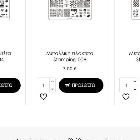
κτέτα
Μεταλλική πλακτέτα
Μετα
04
Stamping 006
S
3.00 €
ΣΘΈΤΩ
ΠΡΟΣΘΈΤΩ