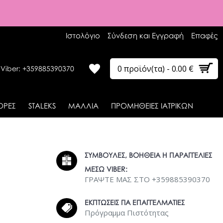
Ιστολόγιο
Σύνδεση και Εγγραφή
Επαφές
0 προϊόν(τα) - 0.00 €
 Viber: +359885390370
ΟΡΕΣ
STALEKS
ΜΑΛΛΙΑ
ΠΡΟΜΗΘΕΙΕΣ ΙΑΤΡΙΚΩΝ
ΣΥΜΒΟΥΛΕΣ, ΒΟΗΘΕΙΑ Η ΠΑΡΑΓΓΕΛΙΕΣ
ΜΕΣΩ VIBER:
ΓΡΑΨΤΕ ΜΑΣ ΣΤΟ +359885390370
ΕΚΠΤΩΣΕΙΣ ΓΙΑ ΕΠΑΓΓΕΛΜΑΤΙΕΣ
Πρόγραμμα Πιστότητας