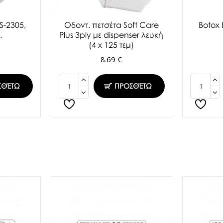
S-2305,
Oδοντ. πετσέτα Soft Care
Botox
.
Plus 3ply με dispenser λευκή
(4 x 125 τεμ)
8.69 €
ΣΘΈΤΩ
ΠΡΟΣΘΈΤΩ