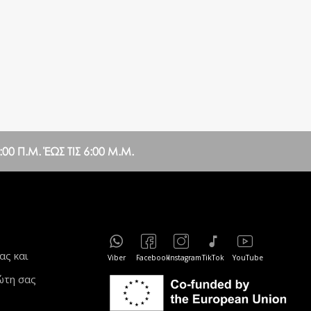
0 Π.Μ. ΈΩΣ ΤΙΣ 6:00 Μ.Μ.
ας και
Viber
Facebook
Instagram
TikTok
YouTube
ώτη σας