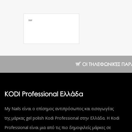
Μεταλλική
πλακτέτα
Stamping 005
3.00 €
ΟΙ ΤΗΛΕΦΩΝΙΚΈΣ ΠΑΡΑΓΓ
KODI Professional Ελλάδα
My Nails είναι ο επίσημος αντιπρόσωπος και εισαγωγέας
της μάρκας gel polish Kodi Professional στην Ελλάδα. Η Kodi
Professional είναι μια από τις πιο δημοφιλείς μάρκες σε