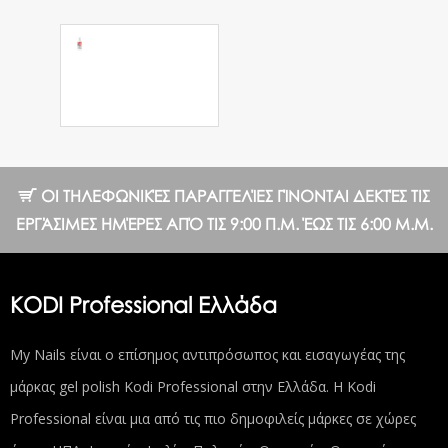
Υγρό για
Acrygel Slip
Fluide 250ml.
8.90 €
ΟΙ ΤΗΛΕΦΩΝΙΚΈΣ ΠΑΡΑΓΓΕΛΊΕΣ ΓΊΝΟΝΤΑΙ ΔΕΚΤΈΣ ΤΙΣ
ΕΡΓΆΣΙΜΕΣ ΗΜΈΡΕΣ ΑΠΌ ΤΙΣ 9:00 Π.Μ. ΈΩΣ ΤΙΣ 6:00 Μ.Μ.
KODI Professional Ελλάδα
My Nails είναι ο επίσημος αντιπρόσωπος και εισαγωγέας της
μάρκας gel polish Kodi Professional στην Ελλάδα. Η Kodi
Professional είναι μια από τις πιο δημοφιλείς μάρκες σε χώρες