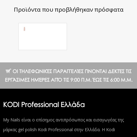
Προϊόντα που προβλήθηκαν πρόσφατα
Rubber Base
Pastel №02 8
ml.
11.24 €
ΟΙ ΤΗΛΕΦΩΝΙΚΈΣ ΠΑΡΑΓΓΕΛΊΕΣ ΓΊΝΟΝΤΑΙ ΔΕΚΤΈΣ ΤΙΣ
ΕΡΓΆΣΙΜΕΣ ΗΜΈΡΕΣ ΑΠΌ ΤΙΣ 9:00 Π.Μ. ΈΩΣ ΤΙΣ 6:00 Μ.Μ.
KODI Professional Ελλάδα
My Nails είναι ο επίσημος αντιπρόσωπος και εισαγωγέας της
μάρκας gel polish Kodi Professional στην Ελλάδα. Η Kodi