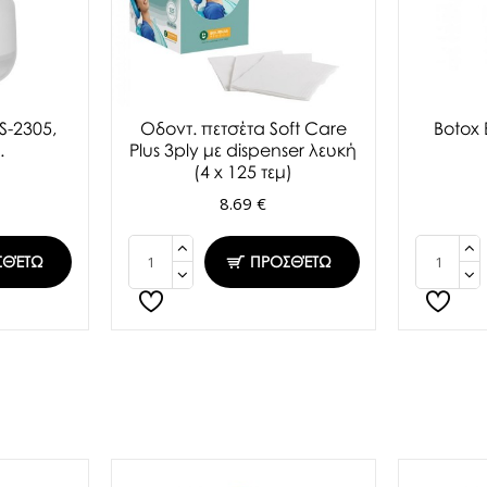
S-2305,
Oδοντ. πετσέτα Soft Care
Botox
.
Plus 3ply με dispenser λευκή
(4 x 125 τεμ)
8.69 €
ΣΘΈΤΩ
ΠΡΟΣΘΈΤΩ