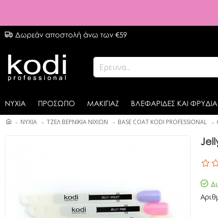
Δωρεάν αποστολή άνω των €59
ΝΥΧΙΑ
ΠΡΟΣΩΠΟ
ΜΑΚΙΓΙΑΖ
ΒΛΕΦΑΡΙΔΕΣ ΚΑΙ ΦΡΥΔΙΑ
ΝΥΧΙΑ
ΤΖΕΛ ΒΕΡΝΙΚΙΑ ΝΙΧΙΩΝ
BASE COAT KODI PROFESSIONAL
Jel
Δ
Αριθ