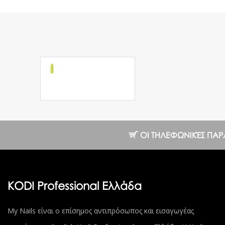
Jelly Rubber Base
Green 7 ml.
6.55 €
ΟΙ ΤΗΛΕΦΩΝΙΚΈΣ ΠΑΡΑΓΓ
KODI Professional Ελλάδα
My Nails είναι ο επίσημος αντιπρόσωπος και εισαγωγέας