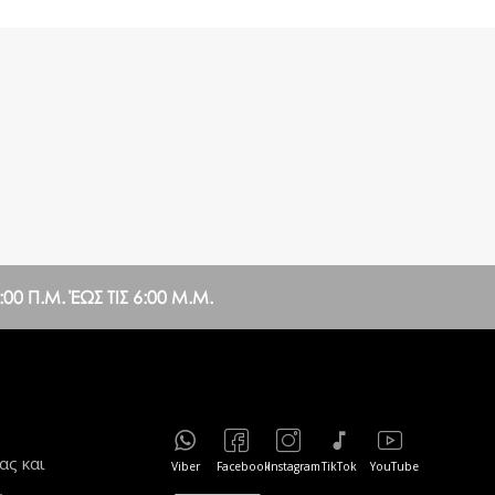
0 Π.Μ. ΈΩΣ ΤΙΣ 6:00 Μ.Μ.
ας και
Viber
Facebook
Instagram
TikTok
YouTube