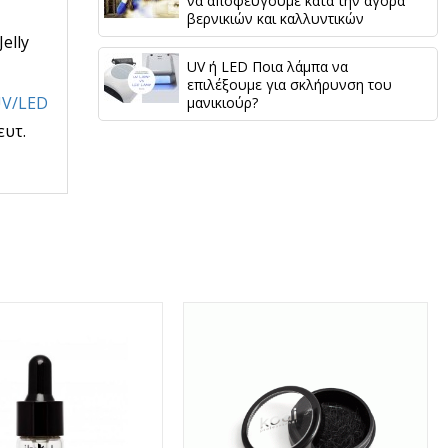
να αποφεύγουμε κατά την αγορά
βερνικιών και καλλυντικών
elly
UV ή LED Ποια λάμπα να
επιλέξουμε για σκλήρυνση του
UV/LED
μανικιούρ?
ευτ.