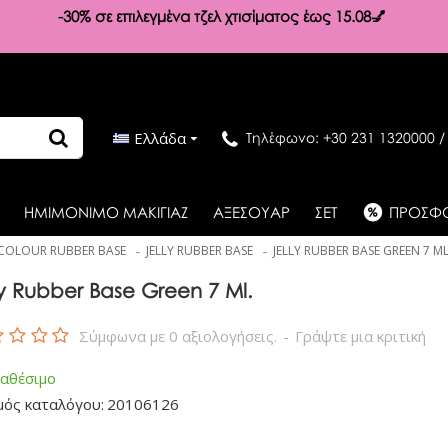
-30%
σε επιλεγμένα τζελ χτισίματος έως 15.08💅
Ελλάδα
Τηλέφωνο: +30 231 1320000 /
ΗΜΙΜΟΝΙΜΟ ΜΑΚΙΓΙΑΖ
ΑΞΕΣΟΥΑΡ
ΣΕΤ
ΠΡΟΣΦ
COLOUR RUBBER BASE
JELLY RUBBER BASE
JELLY RUBBER BASE GREEN 7 ML
ly Rubber Base Green 7 Ml.
Σύμφωνα με 0 αξιολογήσεις.
-
Γράψτε μια κριτική
ιαθέσιμο
μός καταλόγου:
20106126