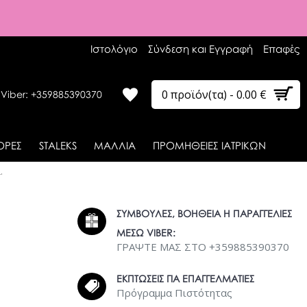
Ιστολόγιο
Σύνδεση και Εγγραφή
Επαφές
0 προϊόν(τα) - 0.00 €
 Viber: +359885390370
ΟΡΕΣ
STALEKS
ΜΑΛΛΙΑ
ΠΡΟΜΗΘΕΙΕΣ ΙΑΤΡΙΚΩΝ
.
ΣΥΜΒΟΥΛΕΣ, ΒΟΗΘΕΙΑ Η ΠΑΡΑΓΓΕΛΙΕΣ
ΜΕΣΩ VIBER:
ΓΡΑΨΤΕ ΜΑΣ ΣΤΟ +359885390370
ΕΚΠΤΩΣΕΙΣ ΓΙΑ ΕΠΑΓΓΕΛΜΑΤΙΕΣ
Πρόγραμμα Πιστότητας