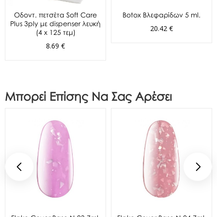
Oδοντ. πετσέτα Soft Care
Botox Βλεφαρίδων 5 ml.
Plus 3ply με dispenser λευκή
20.42 €
(4 x 125 τεμ)
8.69 €
Μπορεί Επίσης Να Σας Αρέσει