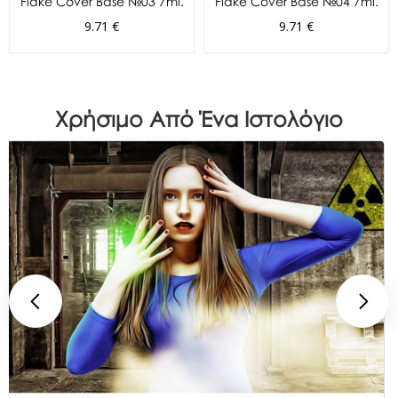
Flake Cover Base №03 7ml.
Flake Cover Base №04 7ml.
9.71 €
9.71 €
Χρήσιμο Από Ένα Ιστολόγιο