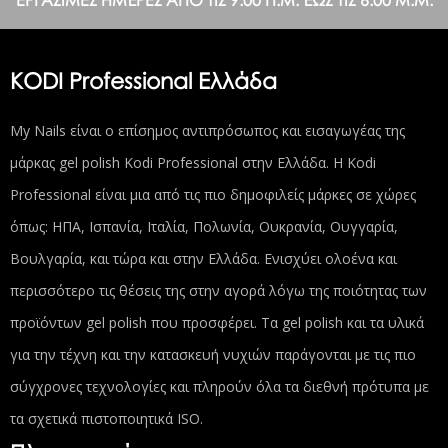
ΕΡΓΆΣΙΜΕΣ ΗΜΈΡΕΣ ΑΠΌ ΤΙΣ 9:00 Π.Μ. ΈΩΣ ΤΙΣ 6:00 Μ.Μ.
KODI Professional Ελλάδα
My Nails είναι ο επίσημος αντιπρόσωπος και εισαγωγέας της
μάρκας gel polish Kodi Professional στην Ελλάδα. Η Kodi
Professional είναι μια από τις πιο δημοφιλείς μάρκες σε χώρες
όπως: ΗΠΑ, Ισπανία, Ιταλία, Πολωνία, Ουκρανία, Ουγγαρία,
Βουλγαρία, και τώρα και στην Ελλάδα. Ενισχύει ολοένα και
περισσότερο τις θέσεις της στην αγορά λόγω της ποιότητας των
προϊόντων gel polish που προσφέρει. Τα gel polish και τα υλικά
για την τέχνη και την κατασκευή νυχιών παράγονται με τις πιο
σύγχρονες τεχνολογίες και πληρούν όλα τα διεθνή πρότυπα με
τα σχετικά πιστοποιητικά ISO.