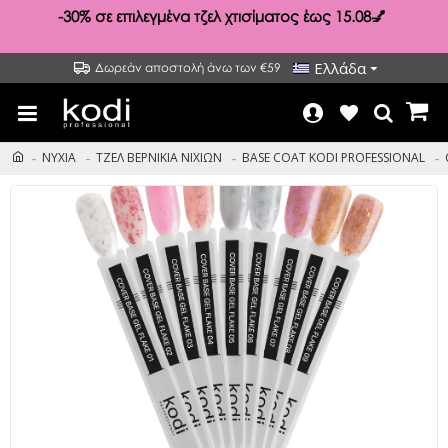
-30%
σε επιλεγμένα τζελ χτισίματος έως 15.08💅
Ελλάδα
Δωρεάν αποστολή άνω των €59
ΝΥΧΙΑ
ΤΖΕΛ ΒΕΡΝΙΚΙΑ ΝΙΧΙΩΝ
BASE COAT KODI PROFESSIONAL