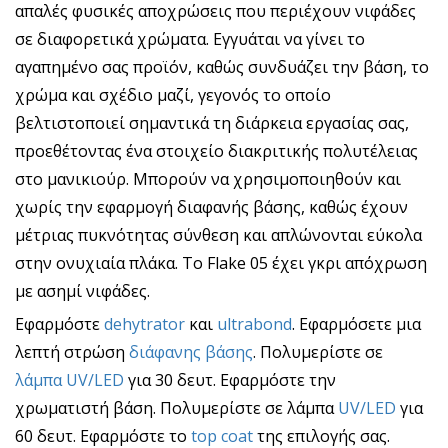
απαλές φυσικές αποχρώσεις που περιέχουν νιφάδες
σε διαφορετικά χρώματα. Εγγυάται να γίνει το
αγαπημένο σας προϊόν, καθώς συνδυάζει την βάση, το
χρώμα και σχέδιο μαζί, γεγονός το οποίο
βελτιστοποιεί σημαντικά τη διάρκεια εργασίας σας,
προεθέτοντας ένα στοιχείο διακριτικής πολυτέλειας
στο μανικιούρ. Μπορούν να χρησιμοποιηθούν και
χωρίς την εφαρμογή διαφανής βάσης, καθώς έχουν
μέτριας πυκνότητας σύνθεση και απλώνονται εύκολα
στην ονυχιαία πλάκα. Το Flake 05 έχει γκρι απόχρωση
με ασημί νιφάδες.
Εφαρμόστε
dehytrator
και
ultrabond
. Εφαρμόσετε μια
λεπτή στρώση
διάφανης βάσης
. Πολυμερίστε σε
λάμπα UV/LED
για 30 δευτ. Εφαρμόστε την
χρωματιστή βάση. Πολυμερίστε σε λάμπα
UV/LED
για
60 δευτ. Εφαρμόστε το
top coat
της επιλογής σας.