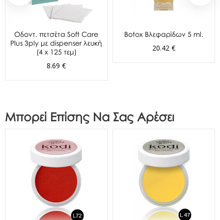
Oδοντ. πετσέτα Soft Care
Botox Βλεφαρίδων 5 ml.
Plus 3ply με dispenser λευκή
20.42 €
(4 x 125 τεμ)
8.69 €
Μπορεί Επίσης Να Σας Αρέσει