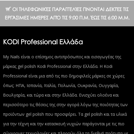
ΟΙ ΤΗΛΕΦΩΝΙΚΈΣ ΠΑΡΑΓΓΕΛΊΕΣ ΓΊΝΟΝΤΑΙ ΔΕΚΤΈΣ ΤΙΣ
ΕΡΓΆΣΙΜΕΣ ΗΜΈΡΕΣ ΑΠΌ ΤΙΣ 9:00 Π.Μ. ΈΩΣ ΤΙΣ 6:00 Μ.Μ.
KODI Professional Ελλάδα
My Nails είναι ο επίσημος αντιπρόσωπος και εισαγωγέας της
μάρκας gel polish Kodi Professional στην Ελλάδα. Η Kodi
Professional είναι μια από τις πιο δημοφιλείς μάρκες σε χώρες
όπως: ΗΠΑ, Ισπανία, Ιταλία, Πολωνία, Ουκρανία, Ουγγαρία,
Βουλγαρία, και τώρα και στην Ελλάδα. Ενισχύει ολοένα και
περισσότερο τις θέσεις της στην αγορά λόγω της ποιότητας των
προϊόντων gel polish που προσφέρει. Τα gel polish και τα υλικά
για την τέχνη και την κατασκευή νυχιών παράγονται με τις πιο
σύγχρονες τεχνολογίες και πληρούν όλα τα διεθνή πρότυπα με