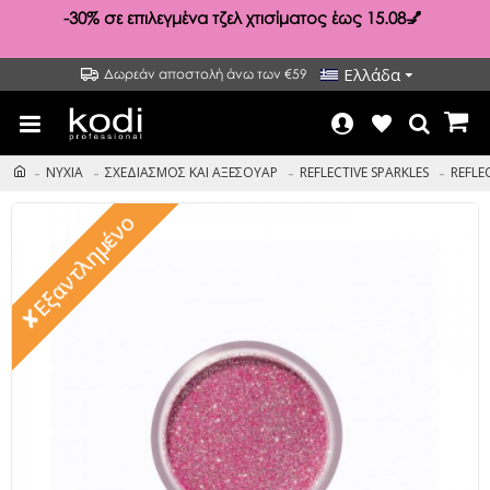
-30%
σε επιλεγμένα τζελ χτισίματος έως 15.08💅
Ελλάδα
Δωρεάν αποστολή άνω των €59
ΝΥΧΙΑ
ΣΧΕΔΙΑΣΜΟΣ ΚΑΙ ΑΞΕΣΟΥΑΡ
REFLECTIVE SPARKLES
REFLE
✘Εξαντλημένο