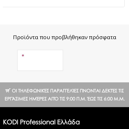
Προϊόντα που προβλήθηκαν πρόσφατα
Reflective
Sparkle №4
4.00 €
ΟΙ ΤΗΛΕΦΩΝΙΚΈΣ ΠΑΡΑΓΓΕΛΊΕΣ ΓΊΝΟΝΤΑΙ ΔΕΚΤΈΣ ΤΙΣ
ΕΡΓΆΣΙΜΕΣ ΗΜΈΡΕΣ ΑΠΌ ΤΙΣ 9:00 Π.Μ. ΈΩΣ ΤΙΣ 6:00 Μ.Μ.
KODI Professional Ελλάδα