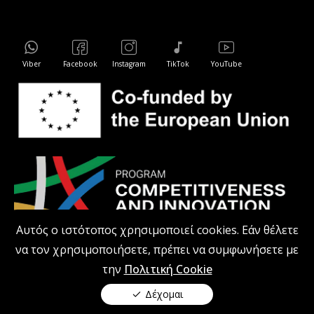
Viber
Facebook
Instagram
TikTok
YouTube
Αυτός ο ιστότοπος χρησιμοποιεί cookies. Εάν θέλετε
να τον χρησιμοποιήσετε, πρέπει να συμφωνήσετε με
την
Πολιτική Cookie
kodiprofessional.gr © 2026 Με επιφύλαξη παντός δικαιώματος.
Όλες οι τιμές στον ιστότοπο περιλαμβάνουν ΦΠΑ.
Δέχομαι
Ανάπτυξη ηλεκτρονικού καταστήματος από την ALDEV