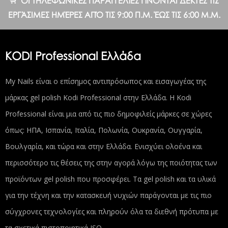
ΟΙ ΤΗΛΕΦΩΝΙΚΈΣ ΠΑΡΑΓΓΕΛΊΕΣ ΓΊΝΟΝΤΑΙ ΔΕΚΤΈΣ ΤΙΣ
ΕΡΓΆΣΙΜΕΣ ΗΜΈΡΕΣ ΑΠΌ ΤΙΣ 9:00 Π.Μ. ΈΩΣ ΤΙΣ 6:00 Μ.Μ.
KODI Professional Ελλάδα
My Nails είναι ο επίσημος αντιπρόσωπος και εισαγωγέας της
μάρκας gel polish Kodi Professional στην Ελλάδα. Η Kodi
Professional είναι μια από τις πιο δημοφιλείς μάρκες σε χώρες
όπως: ΗΠΑ, Ισπανία, Ιταλία, Πολωνία, Ουκρανία, Ουγγαρία,
Βουλγαρία, και τώρα και στην Ελλάδα. Ενισχύει ολοένα και
περισσότερο τις θέσεις της στην αγορά λόγω της ποιότητας των
προϊόντων gel polish που προσφέρει. Τα gel polish και τα υλικά
για την τέχνη και την κατασκευή νυχιών παράγονται με τις πιο
σύγχρονες τεχνολογίες και πληρούν όλα τα διεθνή πρότυπα με
τα σχετικά πιστοποιητικά ISO.