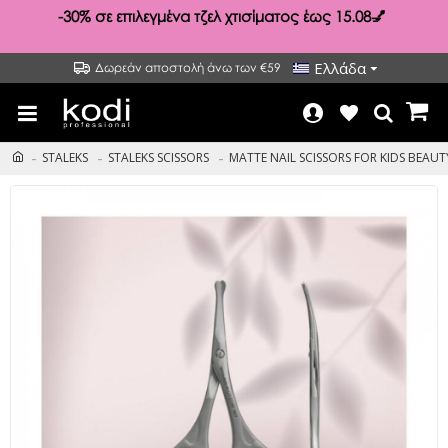
-30%
σε επιλεγμένα τζελ χτισίματος έως 15.08💅
Ελλάδα
Δωρεάν αποστολή άνω των €59
STALEKS
STALEKS SCISSORS
MATTE NAIL SCISSORS FOR KIDS BEAUT