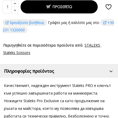
ΠΡΟΣΘΈΤΩ
Χρειάζεστε βοήθεια;
Γράψτε μας ή καλέστε μας στο
+30
231 1320000
Περιηγηθείτε σε περισσότερα προϊόντα από:
STALEKS
Staleks Scissors
Πληροφορίες προϊόντος
Качественият, надежден инструмент Staleks PRO е ключът
към успешно завършената работа на маникюристa.
Ножиците Staleks Pro Exclusive са като продължение на
ръката на майстора, което му позволява да извършва
работата си технически правилно, безболезнено и точно.