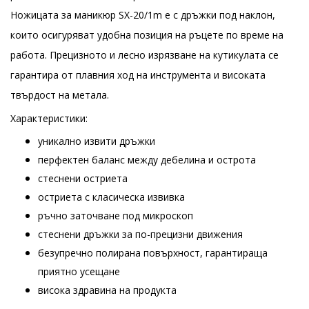
Ножицата за маникюр SX-20/1m е с дръжки под наклон,
които осигуряват удобна позиция на ръцете по време на
работа. Прецизното и лесно изрязване на кутикулата се
гарантира от плавния ход на инструмента и високата
твърдост на метала.
Характеристики:
уникално извити дръжки
перфектен баланс между дебелина и острота
стеснени остриета
остриета с класическа извивка
ръчно заточване под микроскоп
стеснени дръжки за по-прецизни движения
безупречно полирана повърхност, гарантираща
приятно усещане
висока здравина на продукта