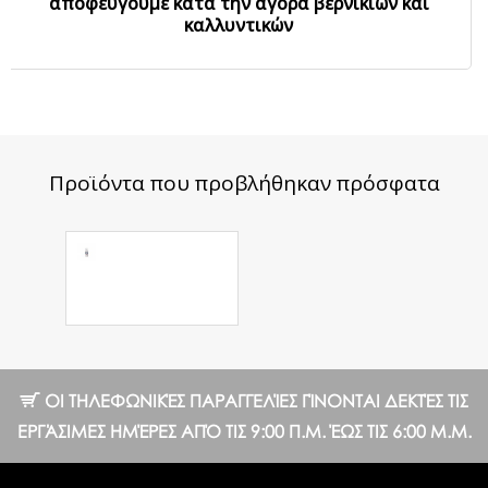
αποφεύγουμε κατά την αγορά βερνικιών και
καλλυντικών
Προϊόντα που προβλήθηκαν πρόσφατα
Παγωτικό Τζελ
- Βήμα 2
22.77 €
ΟΙ ΤΗΛΕΦΩΝΙΚΈΣ ΠΑΡΑΓΓΕΛΊΕΣ ΓΊΝΟΝΤΑΙ ΔΕΚΤΈΣ ΤΙΣ
ΕΡΓΆΣΙΜΕΣ ΗΜΈΡΕΣ ΑΠΌ ΤΙΣ 9:00 Π.Μ. ΈΩΣ ΤΙΣ 6:00 Μ.Μ.