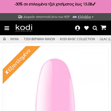
-30%
σε επιλεγμένα τζελ χτισίματος έως 15.08💅
Ελλάδα
Δωρεάν αποστολή άνω των €59
ΝΥΧΙΑ
ΤΖΕΛ ΒΕΡΝΙΚΙΑ ΝΙΧΙΩΝ
KODI BASIC COLLECTION
LILAC (L
✘Εξαντλημένο