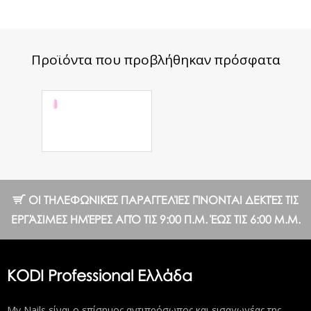
Προϊόντα που προβλήθηκαν πρόσφατα
Ημιμόνιμο
Βερνίκι №80 LC
8ml.
8.64 €
ΟΙ ΤΗΛΕΦΩΝΙΚΈΣ ΠΑΡΑΓΓΕΛΊΕΣ ΓΊΝΟΝΤΑΙ ΔΕΚΤΈΣ ΤΙΣ
ΕΡΓΆΣΙΜΕΣ ΗΜΈΡΕΣ ΑΠΌ ΤΙΣ 9:00 Π.Μ. ΈΩΣ ΤΙΣ 6:00 Μ.Μ.
KODI Professional Ελλάδα
My Nails είναι ο επίσημος αντιπρόσωπος και εισαγωγέας της