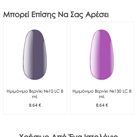
Μπορεί Επίσης Να Σας Αρέσει
Ημιμόνιμο Βερνίκι №10 LC 8
Ημιμόνιμο Βερνίκι №130 LC 8
ml.
ml.
8.64 €
8.64 €
Χρήσιμο Από Ένα Ιστολόγιο