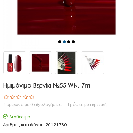
Ημιμόνιμο Βερνίκι №55 WN, 7ml
Σύμφωνα με 0 αξιολογήσεις.
-
Γράψτε μια κριτική
Διαθέσιμο
Αριθμός καταλόγου:
20121730