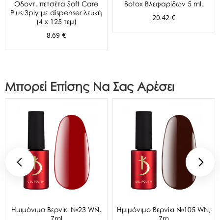
Oδοντ. πετσέτα Soft Care
Botox Βλεφαρίδων 5 ml.
Plus 3ply με dispenser λευκή
20.42 €
(4 x 125 τεμ)
8.69 €
Μπορεί Επίσης Να Σας Αρέσει
Ημιμόνιμο Βερνίκι №23 WN,
Ημιμόνιμο Βερνίκι №105 WN,
7ml
7m