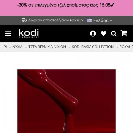
-30%
σε επιλεγμένα τζελ χτισίματος έως 15.08💅
Ελλάδα
Δωρεάν αποστολή άνω των €59
ΝΥΧΙΑ
ΤΖΕΛ ΒΕΡΝΙΚΙΑ ΝΙΧΙΩΝ
KODI BASIC COLLECTION
ROYAL 