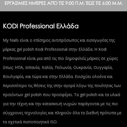
ΕΡΓΆΣΙΜΕΣ ΗΜΈΡΕΣ ΑΠΌ ΤΙΣ 9:00 Π.Μ. ΈΩΣ ΤΙΣ 6:00 Μ.Μ.
KODI Professional Ελλάδα
My Nails είναι ο επίσημος αντιπρόσωπος και εισαγωγέας της
μάρκας gel polish Kodi Professional στην Ελλάδα. Η Kodi
Professional είναι μια από τις πιο δημοφιλείς μάρκες σε χώρες
όπως: ΗΠΑ, Ισπανία, Ιταλία, Πολωνία, Ουκρανία, Ουγγαρία,
Βουλγαρία, και τώρα και στην Ελλάδα. Ενισχύει ολοένα και
περισσότερο τις θέσεις της στην αγορά λόγω της ποιότητας των
προϊόντων gel polish που προσφέρει. Τα gel polish και τα υλικά
για την τέχνη και την κατασκευή νυχιών παράγονται με τις πιο
σύγχρονες τεχνολογίες και πληρούν όλα τα διεθνή πρότυπα με
τα σχετικά πιστοποιητικά ISO.