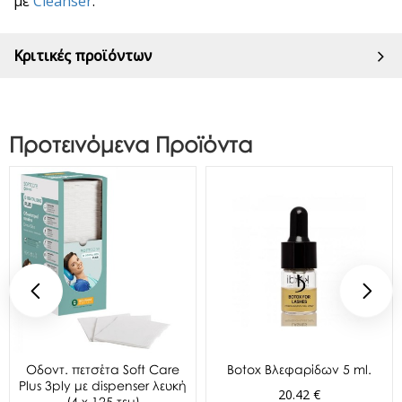
με
Cleanser
.
Κριτικές προϊόντων
Προτεινόμενα Προϊόντα
Oδοντ. πετσέτα Soft Care
Botox Βλεφαρίδων 5 ml.
Plus 3ply με dispenser λευκή
20.42 €
(4 x 125 τεμ)