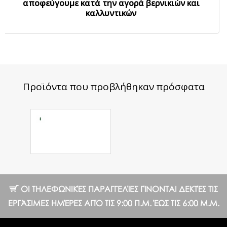
αποφεύγουμε κατά την αγορά βερνικιών και
καλλυντικών
Προϊόντα που προβλήθηκαν πρόσφατα
Ημιμόνιμο
Βερνίκι №48
GY 8 ml.
10.70 €
ΟΙ ΤΗΛΕΦΩΝΙΚΈΣ ΠΑΡΑΓΓΕΛΊΕΣ ΓΊΝΟΝΤΑΙ ΔΕΚΤΈΣ ΤΙΣ
ΕΡΓΆΣΙΜΕΣ ΗΜΈΡΕΣ ΑΠΌ ΤΙΣ 9:00 Π.Μ. ΈΩΣ ΤΙΣ 6:00 Μ.Μ.