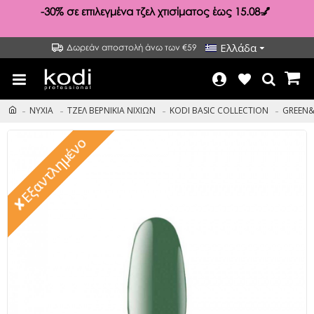
-30%
σε επιλεγμένα τζελ χτισίματος έως 15.08💅
Ελλάδα
Δωρεάν αποστολή άνω των €59
ΝΥΧΙΑ
ΤΖΕΛ ΒΕΡΝΙΚΙΑ ΝΙΧΙΩΝ
KODI BASIC COLLECTION
GREEN&
✘Εξαντλημένο