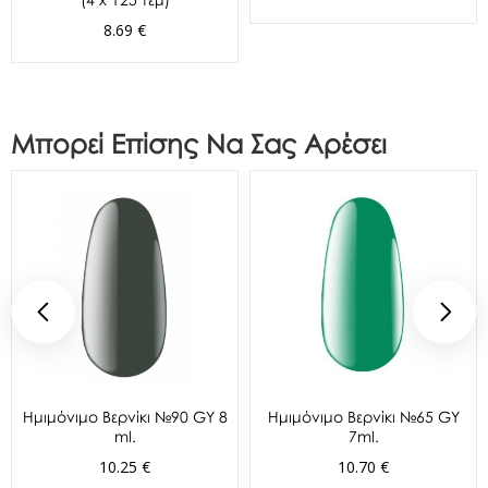
8.69 €
Μπορεί Επίσης Να Σας Αρέσει
Ημιμόνιμο Βερνίκι №90 GY 8
Ημιμόνιμο Βερνίκι №65 GY
ml.
7ml.
10.25 €
10.70 €