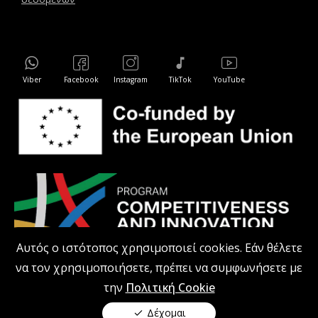
Viber
Facebook
Instagram
TikTok
YouTube
Αυτός ο ιστότοπος χρησιμοποιεί cookies. Εάν θέλετε
να τον χρησιμοποιήσετε, πρέπει να συμφωνήσετε με
την
Πολιτική Cookie
kodiprofessional.gr © 2026 Με επιφύλαξη παντός δικαιώματος.
Όλες οι τιμές στον ιστότοπο περιλαμβάνουν ΦΠΑ.
Δέχομαι