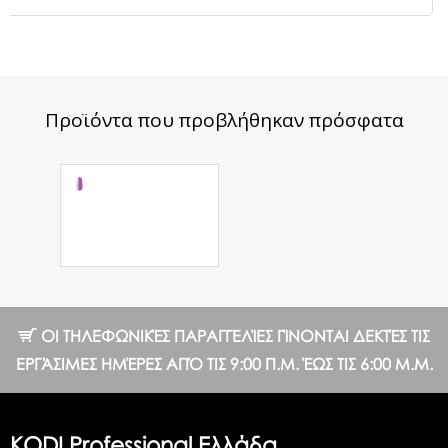
Προϊόντα που προβλήθηκαν πρόσφατα
Ημιμόνιμο
Βερνίκι №130
LC 8 ml.
8.64 €
ΟΙ ΤΗΛΕΦΩΝΙΚΈΣ ΠΑΡΑΓΓΕΛΊΕΣ ΓΊΝΟΝΤΑΙ ΔΕΚΤΈΣ ΤΙΣ
ΕΡΓΆΣΙΜΕΣ ΗΜΈΡΕΣ ΑΠΌ ΤΙΣ 9:00 Π.Μ. ΈΩΣ ΤΙΣ 6:00 Μ.Μ.
KODI Professional Ελλάδα