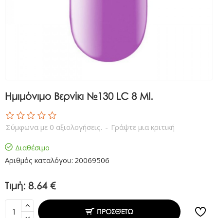
Ημιμόνιμο Βερνίκι №130 LC 8 Ml.
Σύμφωνα με 0 αξιολογήσεις.
-
Γράψτε μια κριτική
Διαθέσιμο
Αριθμός καταλόγου:
20069506
Τιμή:
8.64 €
ΠΡΟΣΘΈΤΩ