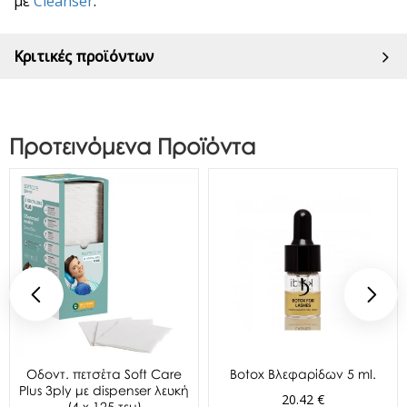
με
Cleanser
.
Κριτικές προϊόντων
Προτεινόμενα Προϊόντα
Oδοντ. πετσέτα Soft Care
Botox Βλεφαρίδων 5 ml.
Plus 3ply με dispenser λευκή
20.42 €
(4 x 125 τεμ)