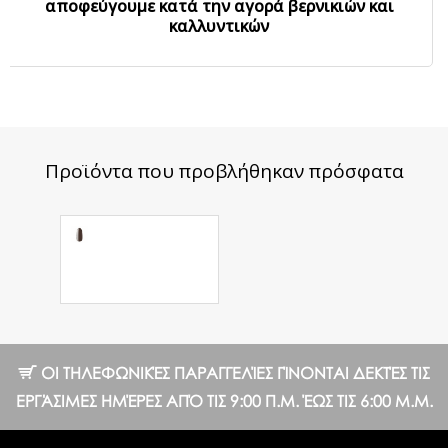
αποφεύγουμε κατά την αγορά βερνικιών και
καλλυντικών
Προϊόντα που προβλήθηκαν πρόσφατα
Ημιμόνιμο
Βερνίκι №110
CN 8 ml.
10.25 €
ΟΙ ΤΗΛΕΦΩΝΙΚΈΣ ΠΑΡΑΓΓΕΛΊΕΣ ΓΊΝΟΝΤΑΙ ΔΕΚΤΈΣ ΤΙΣ
ΕΡΓΆΣΙΜΕΣ ΗΜΈΡΕΣ ΑΠΌ ΤΙΣ 9:00 Π.Μ. ΈΩΣ ΤΙΣ 6:00 Μ.Μ.