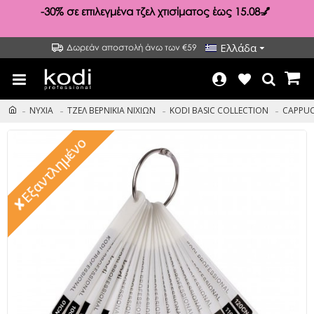
-30%
σε επιλεγμένα τζελ χτισίματος έως 15.08💅
Ελλάδα
Δωρεάν αποστολή άνω των €59
ΝΥΧΙΑ
ΤΖΕΛ ΒΕΡΝΙΚΙΑ ΝΙΧΙΩΝ
KODI BASIC COLLECTION
CAPPUC
✘Εξαντλημένο