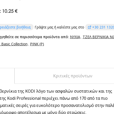
:
10.25 €
ρειάζεστε βοήθεια;
Γράψτε μας ή καλέστε μας στο
+30 231 132
ηγηθείτε σε περισσότερα προϊόντα από:
ΝΥΧΙΑ
ΤΖΕΛ ΒΕΡΝΙΚΙΑ Ν
Basic Collection
PINK (P)
Κριτικές προϊόντων
 βερνίκια της KODI λόγο των ασφαλών συστατικών και της
ς Kodi Professional περιέχει πάνω από 170 από τα πιο
ματικές σειρές για ευκολότερο προσανατολισμό στην παλέ
οιόμορφο αποτέλεσμα με μόνο δύο στρώσεις.