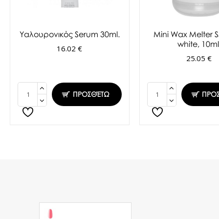
Υαλουρονικός Serum 30ml.
Mini Wax Melter S
white, 10ml
16.02 €
25.05 €
ΠΡΟΣΘΈΤΩ
ΠΡΟ
Ημιμόνιμο Βερνίκι