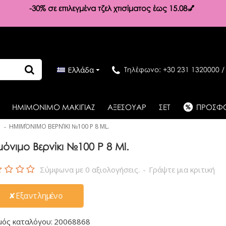
-30%
σε επιλεγμένα τζελ χτισίματος έως 15.08💅
Ελλάδα
Τηλέφωνο: +30 231 1320000 /
ΗΜΙΜΟΝΙΜΟ ΜΑΚΙΓΙΑΖ
ΑΞΕΣΟΥΑΡ
ΣΕΤ
ΠΡΟΣΦ
ΗΜΙΜΌΝΙΜΟ ΒΕΡΝΊΚΙ №100 P 8 ML.
μόνιμο Βερνίκι №100 P 8 Ml.
Σύμφωνα με 0 αξιολογήσεις.
-
Γράψτε μια κριτική
✘Εξαντλημένο
μός καταλόγου:
20068868