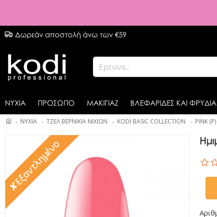
Δωρεάν αποστολή άνω των €59
ΝΥΧΙΑ
ΠΡΟΣΩΠΟ
ΜΑΚΙΓΙΑΖ
ΒΛΕΦΑΡΙΔΕΣ ΚΑΙ ΦΡΥΔΙΑ
ΝΥΧΙΑ
ΤΖΕΛ ΒΕΡΝΙΚΙΑ ΝΙΧΙΩΝ
KODI BASIC COLLECTION
PINK (P)
Ημι
✘Εξαντλημένο
Αριθ