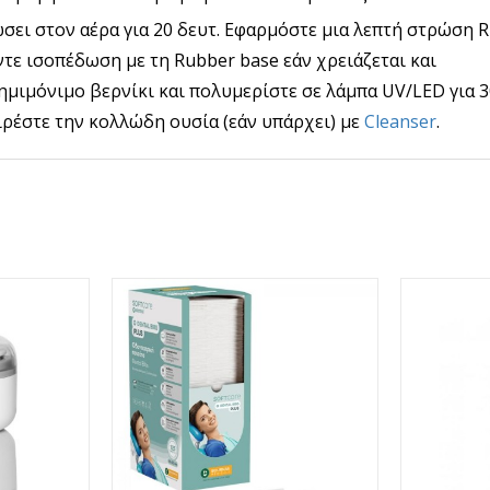
ώσει στον αέρα για 20 δευτ. Εφαρμόστε μια λεπτή στρώση 
ντε ισοπέδωση με τη Rubber base εάν χρειάζεται και
ημιμόνιμο βερνίκι και πολυμερίστε σε λάμπα UV/LED για 3
ιρέστε την κολλώδη ουσία (εάν υπάρχει) με
Cleanser
.