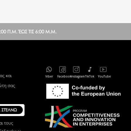
0 Π.Μ. ΈΩΣ ΤΙΣ 6:00 Μ.Μ.
ας και
Viber
Facebook
Instagram
TikTok
YouTube
ώτη σας
ΣΤΈΛΝΩ
αι τους