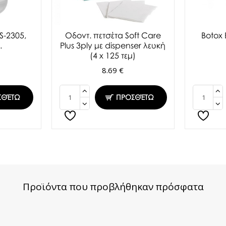
S-2305,
Oδοντ. πετσέτα Soft Care
Botox
.
Plus 3ply με dispenser λευκή
(4 x 125 τεμ)
8.69 €
ΣΘΈΤΩ
ΠΡΟΣΘΈΤΩ
Προϊόντα που προβλήθηκαν πρόσφατα