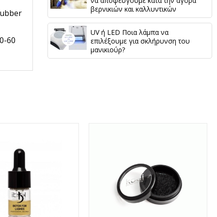
να αποφεύγουμε κατά την αγορά
βερνικιών και καλλυντικών
Rubber
UV ή LED Ποια λάμπα να
0-60
επιλέξουμε για σκλήρυνση του
μανικιούρ?