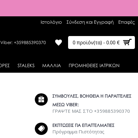
Ιστολόγιο
Σύνδεση και Εγγραφή
Επαφές
0 προϊόν(τα) - 0.00 €
 Viber: +359885390370
ΟΡΕΣ
STALEKS
ΜΑΛΛΙΑ
ΠΡΟΜΗΘΕΙΕΣ ΙΑΤΡΙΚΩΝ
ΣΥΜΒΟΥΛΕΣ, ΒΟΗΘΕΙΑ Η ΠΑΡΑΓΓΕΛΙΕΣ
ΜΕΣΩ VIBER:
ΓΡΑΨΤΕ ΜΑΣ ΣΤΟ +359885390370
ΕΚΠΤΩΣΕΙΣ ΓΙΑ ΕΠΑΓΓΕΛΜΑΤΙΕΣ
Πρόγραμμα Πιστότητας