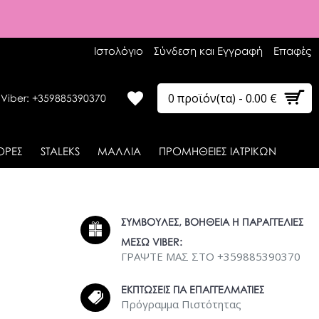
Ιστολόγιο
Σύνδεση και Εγγραφή
Επαφές
0 προϊόν(τα) - 0.00 €
 Viber: +359885390370
ΟΡΕΣ
STALEKS
ΜΑΛΛΙΑ
ΠΡΟΜΗΘΕΙΕΣ ΙΑΤΡΙΚΩΝ
ΣΥΜΒΟΥΛΕΣ, ΒΟΗΘΕΙΑ Η ΠΑΡΑΓΓΕΛΙΕΣ
ΜΕΣΩ VIBER:
ΓΡΑΨΤΕ ΜΑΣ ΣΤΟ +359885390370
ΕΚΠΤΩΣΕΙΣ ΓΙΑ ΕΠΑΓΓΕΛΜΑΤΙΕΣ
Πρόγραμμα Πιστότητας