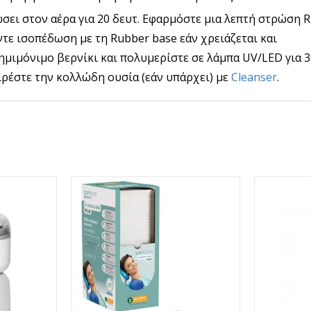
ώσει στον αέρα για 20 δευτ. Εφαρμόστε μια λεπτή στρώση 
ντε ισοπέδωση με τη Rubber base εάν χρειάζεται και
ημιμόνιμο βερνίκι και πολυμερίστε σε λάμπα UV/LED για 3
ιρέστε την κολλώδη ουσία (εάν υπάρχει) με
Cleanser
.