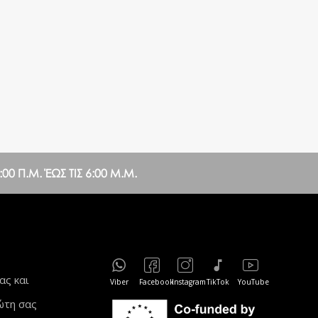
0 Π.Μ. ΈΩΣ ΤΙΣ 6:00 Μ.Μ.
ας και
Viber
Facebook
Instagram
TikTok
YouTube
ώτη σας