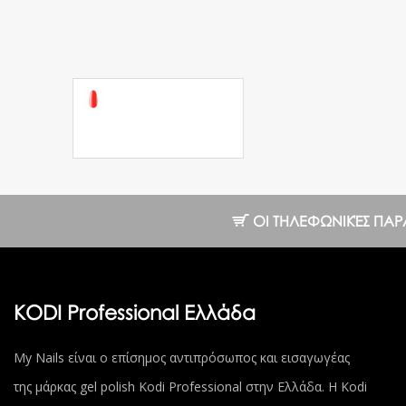
Ημιμόνιμο Βερνίκι
№10 R Scarlet 8
ml.
10.25 €
ΟΙ ΤΗΛΕΦΩΝΙΚΈΣ ΠΑΡΑΓΓ
KODI Professional Ελλάδα
My Nails είναι ο επίσημος αντιπρόσωπος και εισαγωγέας
της μάρκας gel polish Kodi Professional στην Ελλάδα. Η Kodi