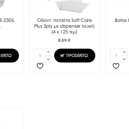
S-2305,
Oδοντ. πετσέτα Soft Care
Botox
.
Plus 3ply με dispenser λευκή
(4 x 125 τεμ)
8.69 €
ΣΘΈΤΩ
ΠΡΟΣΘΈΤΩ