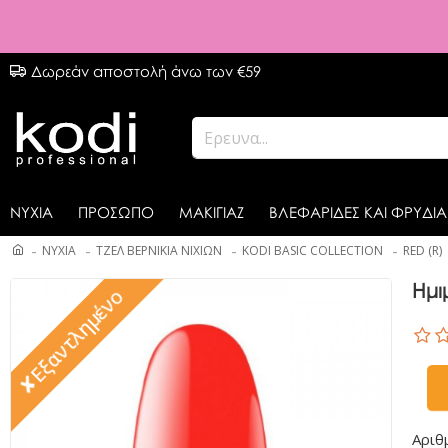
Δωρεάν αποστολή άνω των €59
ΝΥΧΙΑ
ΠΡΟΣΩΠΟ
ΜΑΚΙΓΙΑΖ
ΒΛΕΦΑΡΙΔΕΣ ΚΑΙ ΦΡΥΔΙΑ
ΝΥΧΙΑ
ΤΖΕΛ ΒΕΡΝΙΚΙΑ ΝΙΧΙΩΝ
KODI BASIC COLLECTION
RED (R)
Ημι
✘Εξαντλημένο
Αριθ