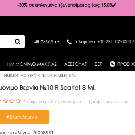
-30%
σε επιλεγμένα τζελ χτισίματος έως 15.08💅
Ελλάδα
Τηλέφωνο: +30 231 1320000 /
ΗΜΙΜΟΝΙΜΟ ΜΑΚΙΓΙΑΖ
ΑΞΕΣΟΥΑΡ
ΣΕΤ
ΠΡΟΣΦ
ΗΜΙΜΌΝΙΜΟ ΒΕΡΝΊΚΙ №10 R SCARLET 8 ML.
μόνιμο Βερνίκι №10 R Scarlet 8 Ml.
Σύμφωνα με 0 αξιολογήσεις.
-
Γράψτε μια κριτική
✘Εξαντλημένο
μός καταλόγου:
20068981