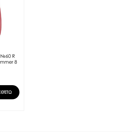
ι №60 R
himmer 8
ΣΘΈΤΩ