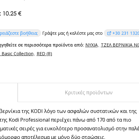
:
10.25 €
ρειάζεστε βοήθεια;
Γράψτε μας ή καλέστε μας στο
+30 231 132
ηγηθείτε σε περισσότερα προϊόντα από:
ΝΥΧΙΑ
ΤΖΕΛ ΒΕΡΝΙΚΙΑ Ν
Basic Collection
RED (R)
Κριτικές προϊόντων
 βερνίκια της KODI λόγο των ασφαλών συστατικών και της
ς Kodi Professional περιέχει πάνω από 170 από τα πιο
ματικές σειρές για ευκολότερο προσανατολισμό στην παλέ
οιόμορφο αποτέλεσμα με μόνο δύο στρώσεις.