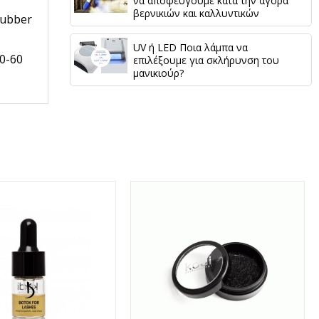
να αποφεύγουμε κατά την αγορά
βερνικιών και καλλυντικών
Rubber
UV ή LED Ποια λάμπα να
0-60
επιλέξουμε για σκλήρυνση του
μανικιούρ?