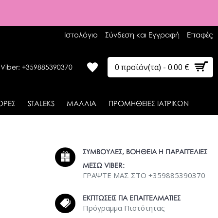
Ιστολόγιο
Σύνδεση και Εγγραφή
Επαφές
0 προϊόν(τα) - 0.00 €
 Viber: +359885390370
ΟΡΕΣ
STALEKS
ΜΑΛΛΙΑ
ΠΡΟΜΗΘΕΙΕΣ ΙΑΤΡΙΚΩΝ
ΣΥΜΒΟΥΛΕΣ, ΒΟΗΘΕΙΑ Η ΠΑΡΑΓΓΕΛΙΕΣ
ΜΕΣΩ VIBER:
ΓΡΑΨΤΕ ΜΑΣ ΣΤΟ +359885390370
ΕΚΠΤΩΣΕΙΣ ΓΙΑ ΕΠΑΓΓΕΛΜΑΤΙΕΣ
Πρόγραμμα Πιστότητας