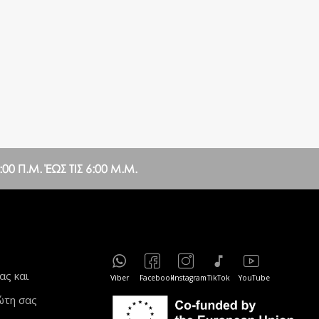
0 Π.Μ. ΈΩΣ ΤΙΣ 6:00 Μ.Μ.
ας και
Viber
Facebook
Instagram
TikTok
YouTube
ώτη σας