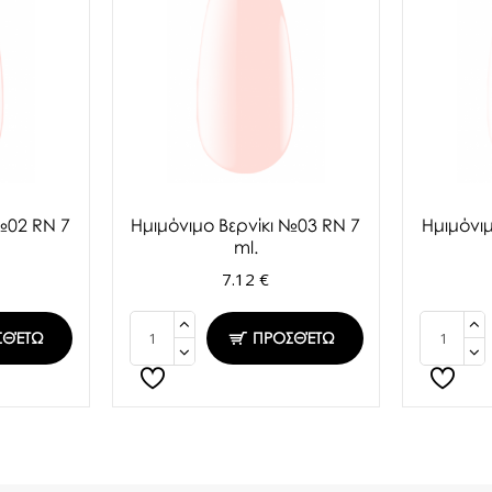
№02 RN 7
Ημιμόνιμο Βερνίκι №03 RN 7
Ημιμόνι
ml.
7.12 €
ΣΘΈΤΩ
ΠΡΟΣΘΈΤΩ