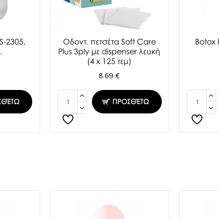
S-2305,
Oδοντ. πετσέτα Soft Care
Botox
.
Plus 3ply με dispenser λευκή
(4 x 125 τεμ)
8.69 €
ΣΘΈΤΩ
ΠΡΟΣΘΈΤΩ