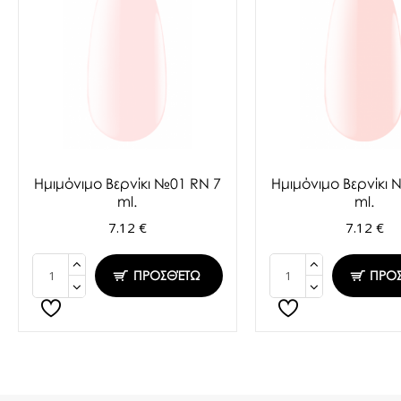
Ημιμόνιμο Βερνίκι №01 RN 7
Ημιμόνιμο Βερνίκι 
ml.
ml.
7.12 €
7.12 €
ΠΡΟΣΘΈΤΩ
ΠΡΟ