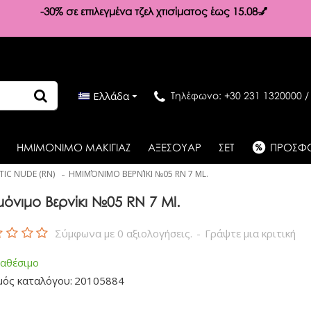
-30%
σε επιλεγμένα τζελ χτισίματος έως 15.08💅
Ελλάδα
Τηλέφωνο: +30 231 1320000 /
ΗΜΙΜΟΝΙΜΟ ΜΑΚΙΓΙΑΖ
ΑΞΕΣΟΥΑΡ
ΣΕΤ
ΠΡΟΣΦ
IC NUDE (RN)
ΗΜΙΜΌΝΙΜΟ ΒΕΡΝΊΚΙ №05 RN 7 ML.
μόνιμο Βερνίκι №05 RN 7 Ml.
Σύμφωνα με 0 αξιολογήσεις.
-
Γράψτε μια κριτική
ιαθέσιμο
μός καταλόγου:
20105884