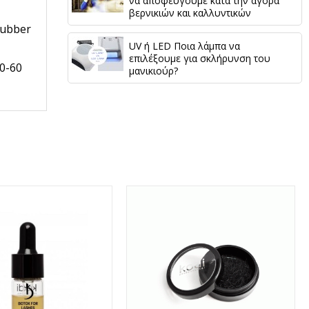
να αποφεύγουμε κατά την αγορά
βερνικιών και καλλυντικών
Rubber
UV ή LED Ποια λάμπα να
επιλέξουμε για σκλήρυνση του
0-60
μανικιούρ?