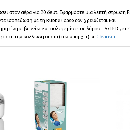
ώσει στον αέρα για 20 δευτ. Εφαρμόστε μια λεπτή στρώση 
ντε ισοπέδωση με τη Rubber base εάν χρειάζεται και
ημιμόνιμο βερνίκι και πολυμερίστε σε λάμπα UV/LED για 3
ιρέστε την κολλώδη ουσία (εάν υπάρχει) με
Cleanser
.