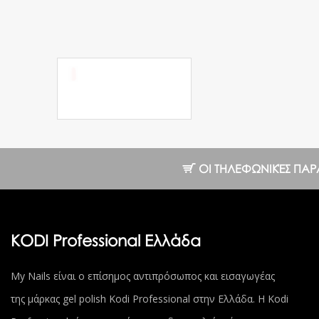
Ημιμόνιμο Βερνίκι
№05 RN 7 ml.
7.12 €
ΟΙ ΤΗΛΕΦΩΝΙΚΈΣ ΠΑΡΑΓΓ
KODI Professional Ελλάδα
My Nails είναι ο επίσημος αντιπρόσωπος και εισαγωγέας
της μάρκας gel polish Kodi Professional στην Ελλάδα. Η Kodi