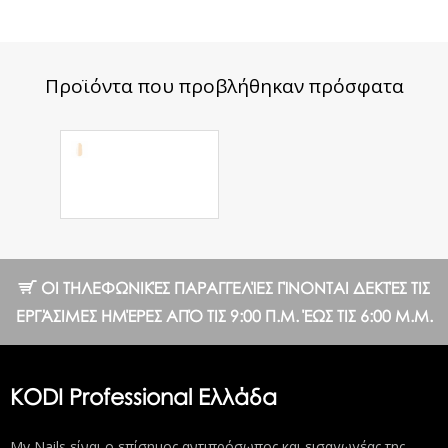
Προϊόντα που προβλήθηκαν πρόσφατα
Ημιμόνιμο
Βερνίκι №04
PN 8 ml.
10.25 €
ΟΙ ΤΗΛΕΦΩΝΙΚΈΣ ΠΑΡΑΓΓΕΛΊΕΣ ΓΊΝΟΝΤΑΙ ΔΕΚΤΈΣ ΤΙΣ
ΕΡΓΆΣΙΜΕΣ ΗΜΈΡΕΣ ΑΠΌ ΤΙΣ 9:00 Π.Μ. ΈΩΣ ΤΙΣ 6:00 Μ.Μ.
KODI Professional Ελλάδα
My Nails είναι ο επίσημος αντιπρόσωπος και εισαγωγέας της