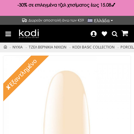
-30%
σε επιλεγμένα τζελ χτισίματος έως 15.08💅
Ελλάδα
Δωρεάν αποστολή άνω των €59
ΝΥΧΙΑ
ΤΖΕΛ ΒΕΡΝΙΚΙΑ ΝΙΧΙΩΝ
KODI BASIC COLLECTION
PORCELA
✘Εξαντλημένο