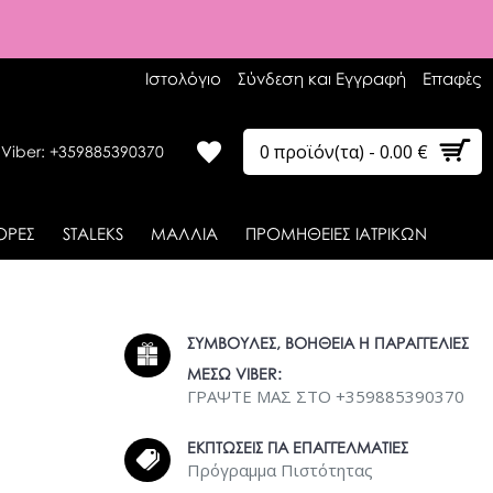
Ιστολόγιο
Σύνδεση και Εγγραφή
Επαφές
0 προϊόν(τα) - 0.00 €
 Viber: +359885390370
ΟΡΕΣ
STALEKS
ΜΑΛΛΙΑ
ΠΡΟΜΗΘΕΙΕΣ ΙΑΤΡΙΚΩΝ
ΣΥΜΒΟΥΛΕΣ, ΒΟΗΘΕΙΑ Η ΠΑΡΑΓΓΕΛΙΕΣ
ΜΕΣΩ VIBER:
ΓΡΑΨΤΕ ΜΑΣ ΣΤΟ +359885390370
ΕΚΠΤΩΣΕΙΣ ΓΙΑ ΕΠΑΓΓΕΛΜΑΤΙΕΣ
Πρόγραμμα Πιστότητας