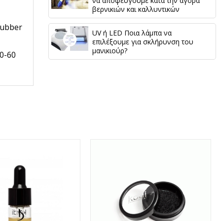
να αποφεύγουμε κατά την αγορά
βερνικιών και καλλυντικών
Rubber
UV ή LED Ποια λάμπα να
επιλέξουμε για σκλήρυνση του
μανικιούρ?
0-60