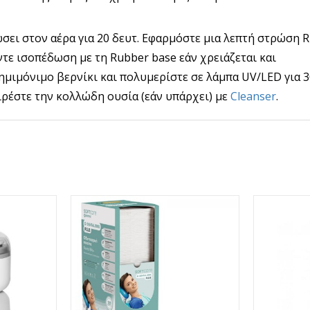
ώσει στον αέρα για 20 δευτ. Εφαρμόστε μια λεπτή στρώση 
ντε ισοπέδωση με τη Rubber base εάν χρειάζεται και
ημιμόνιμο βερνίκι και πολυμερίστε σε λάμπα UV/LED για 3
ιρέστε την κολλώδη ουσία (εάν υπάρχει) με
Cleanser
.