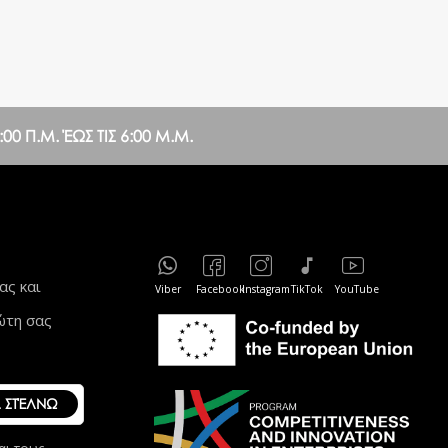
0 Π.Μ. ΈΩΣ ΤΙΣ 6:00 Μ.Μ.
ας και
Viber
Facebook
Instagram
TikTok
YouTube
ώτη σας
ΣΤΈΛΝΩ