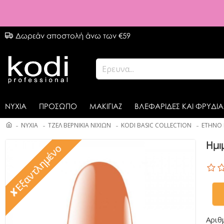
Δωρεάν αποστολή άνω των €59
ΝΥΧΙΑ
ΠΡΟΣΩΠΟ
ΜΑΚΙΓΙΑΖ
ΒΛΕΦΑΡΙΔΕΣ ΚΑΙ ΦΡΥΔΙΑ
ΝΥΧΙΑ
ΤΖΕΛ ΒΕΡΝΙΚΙΑ ΝΙΧΙΩΝ
KODI BASIC COLLECTION
ETHNO 
Ημι
✘Εξαντλημένο
Αριθ