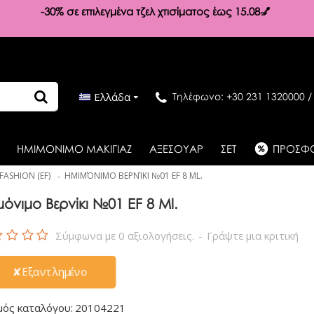
-30%
σε επιλεγμένα τζελ χτισίματος έως 15.08💅
Ελλάδα
Τηλέφωνο: +30 231 1320000 /
ΗΜΙΜΟΝΙΜΟ ΜΑΚΙΓΙΑΖ
ΑΞΕΣΟΥΑΡ
ΣΕΤ
ΠΡΟΣΦ
FASHION (EF)
ΗΜΙΜΌΝΙΜΟ ΒΕΡΝΊΚΙ №01 EF 8 ML.
μόνιμο Βερνίκι №01 EF 8 Ml.
Σύμφωνα με 0 αξιολογήσεις.
-
Γράψτε μια κριτική
✘Εξαντλημένο
μός καταλόγου:
20104221