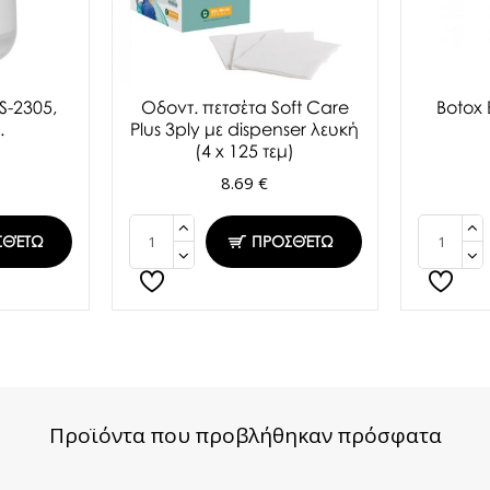
S-2305,
Oδοντ. πετσέτα Soft Care
Botox
.
Plus 3ply με dispenser λευκή
(4 x 125 τεμ)
8.69 €
ΣΘΈΤΩ
ΠΡΟΣΘΈΤΩ
Προϊόντα που προβλήθηκαν πρόσφατα