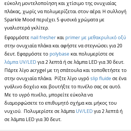
εύκολη μοντελοποίηση και χτίσιμο της ονυχιαίας
πλάκας, χωρίς να πολυμερίζεται στον αέρα. Η συλλογή
Sparkle Mood περιέχει 5 φυσικά χρώματα με
γυαλιστερά γκλίτερ.
Εφαρμόστε
nail fresher
και
primer με μεθακρυλικό οξύ
στην ονυχιαία πλάκα και αφήστε να στεγνώσει για 20
δευτ. Εφαρμόστε το
polybase
και πολυμερίστε σε
λάμπα UV/LED
για 2 λεπτά ή σε λάμπα LED για 30 δευτ.
Πάρτε λίγο acrygel με τη σπάτουλα και τοποθετήστε το
στην ονυχιαία πλάκα. Ρίξτε λίγο υγρό
slip fluide
σε ένα
γυάλινο δοχέιο και βουτήξτε το πινέλο σας σε αυτό.
Με το υγρό πινέλο, μπορείτε εύκολα να
διαμορφώσετε το επιθυμητό σχήμα και μήκος του
νυχιού. Πολυμερίστε σε λάμπα
UV/LED
για 2 λεπτά ή
σε λάμπα LED για 30 δευτ.