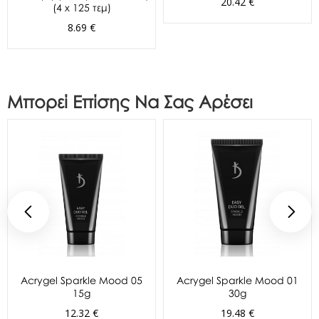
20.42 €
(4 x 125 τεμ)
8.69 €
Μπορεί Επίσης Να Σας Αρέσει
Acrygel Sparkle Mood 05
Acrygel Sparkle Mood 01
15g
30g
12.32 €
19.48 €